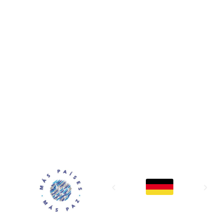
MAPP / OEA
Acerca de MAPP / OEA
Equipo de trabajo
OEA
Fondo Canasta
Ofertas laborales
Temas
Territorios
Informes y publicaciones
Centro de prensa
Oficinas regionales
FONDO CANASTA