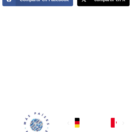
MAPP / OEA
Acerca de MAPP / OEA
Equipo de trabajo
OEA
Fondo Canasta
Ofertas laborales
Temas
Territorios
Informes y publicaciones
Centro de prensa
Oficinas regionales
FONDO CANASTA