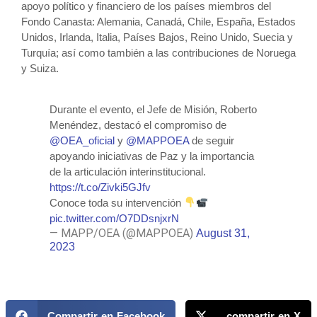
apoyo político y financiero de los países miembros del
Fondo Canasta: Alemania, Canadá, Chile, España, Estados
Unidos, Irlanda, Italia, Países Bajos, Reino Unido, Suecia y
Turquía; así como también a las contribuciones de Noruega
y Suiza.
Durante el evento, el Jefe de Misión, Roberto
Menéndez, destacó el compromiso de
@OEA_oficial
y
@MAPPOEA
de seguir
apoyando iniciativas de Paz y la importancia
de la articulación interinstitucional.
https://t.co/Zivki5GJfv
Conoce toda su intervención
pic.twitter.com/O7DDsnjxrN
— MAPP/OEA (@MAPPOEA)
August 31,
2023
Compartir en Facebook
compartir en X