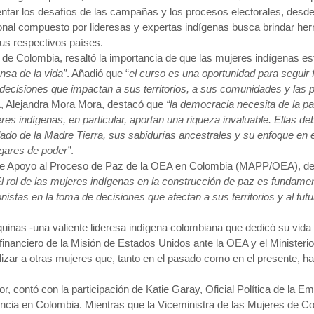
entar los desafíos de las campañas y los procesos electorales, desde u
ional compuesto por lideresas y expertas indígenas busca brindar he
sus respectivos países.
e Colombia, resaltó la importancia de que las mujeres indígenas est
nsa de la vida”
. Añadió que “
el curso es una oportunidad para seguir 
decisiones que impactan a sus territorios, a sus comunidades y las po
A, Alejandra Mora Mora, destacó que
“la democracia necesita de la pa
res indígenas, en particular, aportan una riqueza invaluable. Ellas 
ado de la Madre Tierra, sus sabidurías ancestrales y su enfoque en 
ugares de poder”
.
de Apoyo al Proceso de Paz de la OEA en Colombia (MAPP/OEA), dest
l rol de las mujeres indígenas en la construcción de paz es fundament
onistas en la toma de decisiones que afectan a sus territorios y al fut
quinas -una valiente lideresa indígena colombiana que dedicó su vida
financiero de la Misión de Estados Unidos ante la OEA y el Ministeri
lizar a otras mujeres que, tanto en el pasado como en el presente, 
or, contó con la participación de Katie Garay, Oficial Política de l
ncia en Colombia. Mientras que la Viceministra de las Mujeres de Co