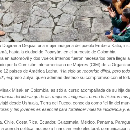
a Dogirama Dequia, una mujer indígena del pueblo Embera Katio, inic
namá, hasta la ciudad de Popayán, en el suroeste de Colombia.
a en automóvil y dos vuelos internos fueron necesarios para llegar a
zado por la Comisión Interamericana de Mujeres (CIM) de la Organi
de 12 países de América Latina.
“Ha sido un recorrido difícil, pero to
ad”
, expresó Zulya, quien además destacó su compromiso con el fort
Misak Misak en Colombia, asistió al curso acompañada de su hija de
ortancia del liderazgo de las mujeres indígenas, como lo hicieron mi
iajó desde Ushuaia, Tierra del Fuego, conocida como “el fin del mundo”
ras y las jóvenes es esencial para fortalecer nuestra incidencia y, 
ivia, Chile, Costa Rica, Ecuador, Guatemala, México, Panamá, Paragu
 agenda política, acceso a financiamiento electoral, comunicación po