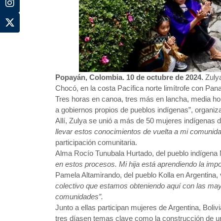
Popayán, Colombia. 10 de octubre de 2024.
Zuly
Chocó, en la costa Pacífica norte limítrofe con Pa
Tres horas en canoa, tres más en lancha, media hor
a gobiernos propios de pueblos indígenas”, organi
Allí, Zulya se unió a más de 50 mujeres indígenas 
llevar estos conocimientos de vuelta a mi comunid
participación comunitaria.
Alma Rocío Tunubala Hurtado, del pueblo indígena 
en estos procesos. Mi hija está aprendiendo la imp
Pamela Altamirando, del pueblo Kolla en Argentina, v
colectivo que estamos obteniendo aquí con las mayo
comunidades”.
Junto a ellas participan mujeres de Argentina, Bol
tres díasen temas clave como la construcción de una