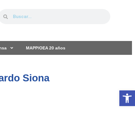
ensa
MAPP/OEA 20 años
uardo Siona
Ab