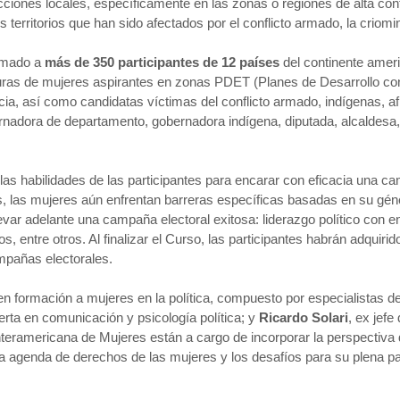
cciones locales, específicamente en las zonas o regiones de alta conf
erritorios que han sido afectados por el conflicto armado, la criomin
ormado a
más de 350 participantes de 12 países
del continente ameri
ras de mujeres aspirantes en zonas PDET (Planes de Desarrollo con 
ia, así como candidatas víctimas del conflicto armado, indígenas, af
adora de departamento, gobernadora indígena, diputada, alcaldesa, 
er las habilidades de las participantes para encarar con eficacia una c
, las mujeres aún enfrentan barreras específicas basadas en su gén
levar adelante una campaña electoral exitosa: liderazgo político co
s, entre otros. Al finalizar el Curso, las participantes habrán adquiri
mpañas electorales.
en formación a mujeres en la política, compuesto por especialistas 
erta en comunicación y psicología política; y
Ricardo Solari
, ex jef
nteramericana de Mujeres están a cargo de incorporar la perspectiva
a agenda de derechos de las mujeres y los desafíos para su plena part