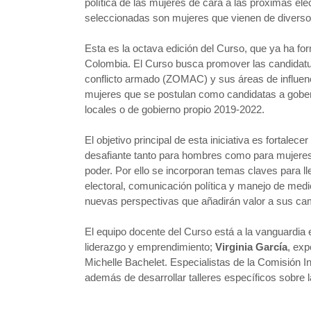
política de las mujeres de cara a las próximas ele
seleccionadas son mujeres que vienen de diversos t
Esta es la octava edición del Curso, que ya ha f
Colombia. El Curso busca promover las candidatu
conflicto armado (ZOMAC) y sus áreas de influenc
mujeres que se postulan como candidatas a gobern
locales o de gobierno propio 2019-2022.
El objetivo principal de esta iniciativa es fortalec
desafiante tanto para hombres como para mujeres
poder. Por ello se incorporan temas claves para l
electoral, comunicación política y manejo de medio
nuevas perspectivas que añadirán valor a sus ca
El equipo docente del Curso está a la vanguardia 
liderazgo y emprendimiento;
Virginia García
, exp
Michelle Bachelet. Especialistas de la Comisión I
además de desarrollar talleres específicos sobre l