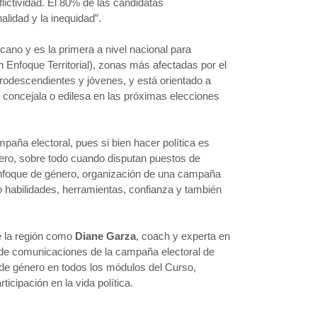
lictividad. El 80% de las candidatas
alidad y la inequidad”.
cano y es la primera a nivel nacional para
Enfoque Territorial), zonas más afectadas por el
rodescendientes y jóvenes, y está orientado a
concejala o edilesa en las próximas elecciones
ampaña electoral, pues si bien hacer política es
ero, sobre todo cuando disputan puestos de
n enfoque de género, organización de una campaña
do habilidades, herramientas, confianza y también
de la región como
Diane Garza
, coach y experta en
e de comunicaciones de la campaña electoral de
 de género en todos los módulos del Curso,
icipación en la vida política.