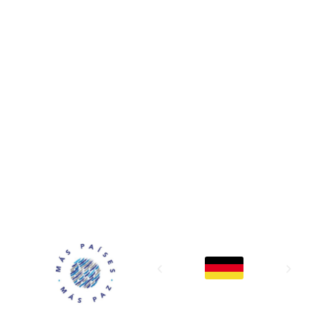
MAPP / OEA
Acerca de MAPP / OEA
Equipo de trabajo
OEA
Fondo Canasta
Ofertas laborales
Temas
Territorios
Informes y publicaciones
Centro de prensa
Oficinas regionales
FONDO CANASTA