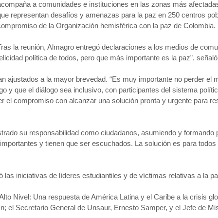
acompaña a comunidades e instituciones en las zonas más afectadas 
que representan desafíos y amenazas para la paz en 250 centros pobla
compromiso de la Organización hemisférica con la paz de Colombia.
Tras la reunión, Almagro entregó declaraciones a los medios de com
felicidad política de todos, pero que más importante es la paz”, señaló
sean ajustados a la mayor brevedad. “Es muy importante no perder el
o y que el diálogo sea inclusivo, con participantes del sistema polític
ener el compromiso con alcanzar una solución pronta y urgente para r
strado su responsabilidad como ciudadanos, asumiendo y formando par
n importantes y tienen que ser escuchados. La solución es para todos
as iniciativas de líderes estudiantiles y de víctimas relativas a la p
o Nivel: Una respuesta de América Latina y el Caribe a la crisis glob
uín; el Secretario General de Unsaur, Ernesto Samper, y el Jefe de Mi