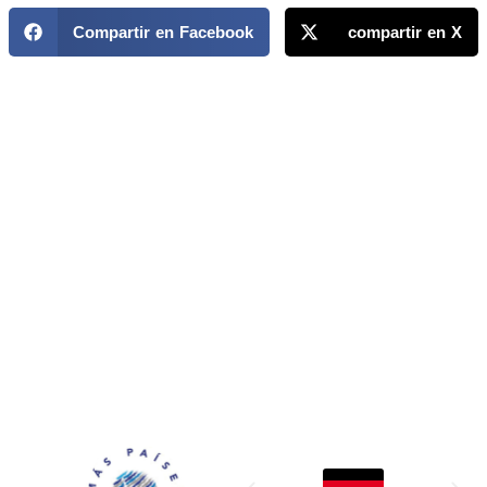
Compartir en Facebook
compartir en X
MAPP / OEA
Acerca de MAPP / OEA
Equipo de trabajo
OEA
Fondo Canasta
Ofertas laborales
Temas
Territorios
Informes y publicaciones
Centro de prensa
Oficinas regionales
FONDO CANASTA