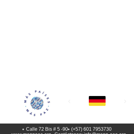
MAPP / OEA
Acerca de MAPP / OEA
Equipo de trabajo
OEA
Fondo Canasta
Ofertas laborales
Temas
Territorios
Informes y publicaciones
Centro de prensa
Oficinas regionales
FONDO CANASTA
Calle 72 Bis # 5 -90
(+57) 601 7953730