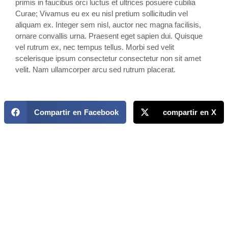
primis in faucibus orci luctus et ultrices posuere cubilia
Curae; Vivamus eu ex eu nisl pretium sollicitudin vel
aliquam ex. Integer sem nisl, auctor nec magna facilisis,
ornare convallis urna. Praesent eget sapien dui. Quisque
vel rutrum ex, nec tempus tellus. Morbi sed velit
scelerisque ipsum consectetur consectetur non sit amet
velit. Nam ullamcorper arcu sed rutrum placerat.
Compartir en Facebook
compartir en X
MAPP / OEA
Acerca de MAPP / OEA
Equipo de trabajo
OEA
Fondo Canasta
Ofertas laborales