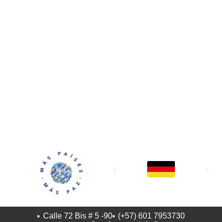
MAPP / OEA
Acerca de MAPP / OEA
Equipo de trabajo
OEA
Fondo Canasta
Ofertas laborales
Temas
Territorios
Informes y publicaciones
Centro de prensa
Oficinas regionales
FONDO CANASTA
Calle 72 Bis # 5 -90
(+57) 601 7953730