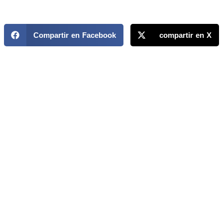
Compartir en Facebook
compartir en X
MAPP / OEA
Acerca de MAPP / OEA
Equipo de trabajo
OEA
Fondo Canasta
Ofertas laborales
Temas
Territorios
Informes y publicaciones
Centro de prensa
Oficinas regionales
FONDO CANASTA