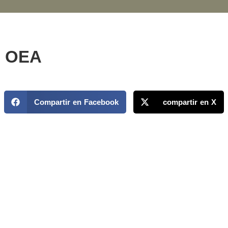
OEA
Compartir en Facebook
compartir en X
MAPP / OEA
Acerca de MAPP / OEA
Equipo de trabajo
OEA
Fondo Canasta
Ofertas laborales
Temas