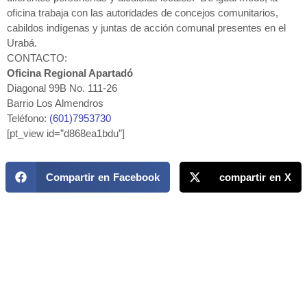
oficina trabaja con las autoridades de concejos comunitarios,
cabildos indígenas y juntas de acción comunal presentes en el
Urabá.
CONTACTO:
Oficina Regional Apartadó
Diagonal 99B No. 111-26
Barrio Los Almendros
Teléfono:
(601)7953730
[pt_view id=”d868ea1bdu”]
Compartir en Facebook
compartir en X
MAPP / OEA
Acerca de MAPP / OEA
Equipo de trabajo
OEA