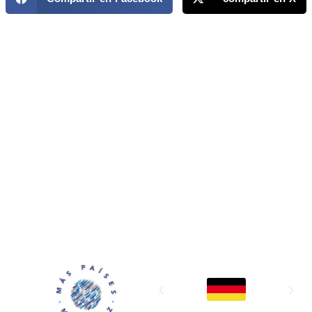
MAPP / OEA
Acerca de MAPP / OEA
Equipo de trabajo
OEA
Fondo Canasta
Ofertas laborales
Temas
Territorios
Informes y publicaciones
Centro de prensa
Oficinas regionales
FONDO CANASTA