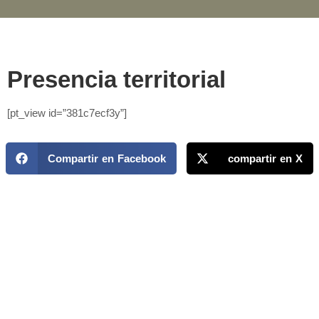
Presencia territorial
[pt_view id=”381c7ecf3y”]
Compartir en Facebook
compartir en X
MAPP / OEA
Acerca de MAPP / OEA
Equipo de trabajo
OEA
Fondo Canasta