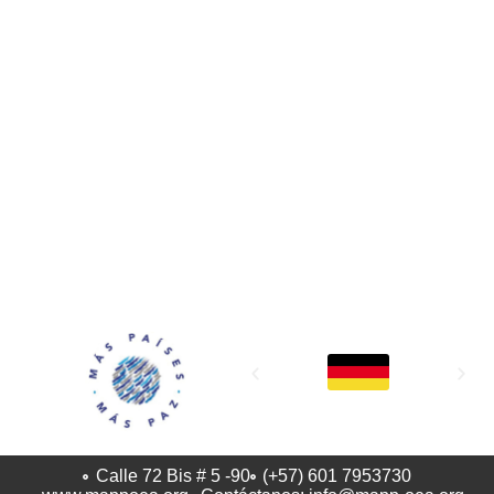
MAPP / OEA
Acerca de MAPP / OEA
Equipo de trabajo
OEA
Fondo Canasta
Ofertas laborales
Temas
Territorios
Informes y publicaciones
Centro de prensa
Oficinas regionales
FONDO CANASTA
Calle 72 Bis # 5 -90
(+57) 601 7953730