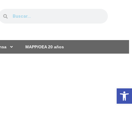
ensa
MAPP/OEA 20 años
Ab