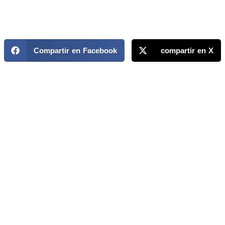
Compartir en Facebook
compartir en X
MAPP / OEA
Acerca de MAPP / OEA
Equipo de trabajo
OEA
Fondo Canasta
Ofertas laborales
Temas
Territorios
Informes y publicaciones
Centro de prensa
Oficinas regionales