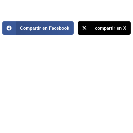
Compartir en Facebook
compartir en X
MAPP / OEA
Acerca de MAPP / OEA
Equipo de trabajo
OEA
Fondo Canasta
Ofertas laborales
Temas
Territorios
Informes y publicaciones
Centro de prensa
Oficinas regionales