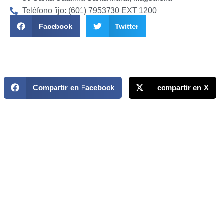
Teléfono fijo: (601) 7953730 EXT 1200
Facebook
Twitter
Compartir en Facebook
compartir en X
MAPP / OEA
Acerca de MAPP / OEA
Equipo de trabajo
OEA
Fondo Canasta
Ofertas laborales
Temas
Territorios