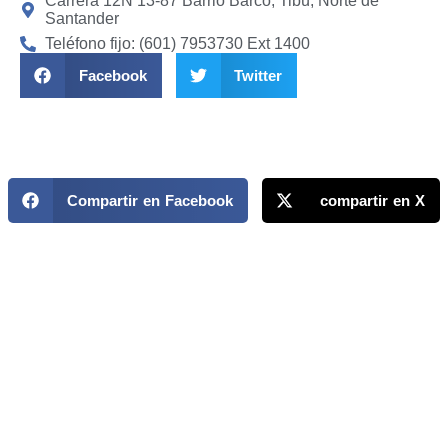
Carrera 12N 13-87 Barrio Barco, Tibú, Norte de
Santander
Teléfono fijo: (601) 7953730 Ext 1400
Facebook
Twitter
Compartir en Facebook
compartir en X
MAPP / OEA
Acerca de MAPP / OEA
Equipo de trabajo
OEA
Fondo Canasta
Ofertas laborales
Temas