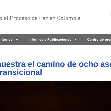
rritorios
Informes y Publicaciones
Centro de pr
uestra el camino de ocho as
 transicional