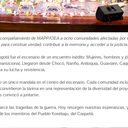
l acompañamiento de MAPP/OEA a ocho comunidades afectadas por el 
para construir verdad, contribuir a la memoria y acceder a la justicia
otá fue el escenario de un encuentro inédito: Mujeres, hombres y jó
 transicional. Llegaron desde Chocó, Nariño, Antioquia, Guaviare, C
 a su lucha y resistencia.
 un único mandala en el centro del escenario. Cada comunidad incluy
e convirtieron la tarima en una representación de la diversidad del pr
as convocó a juntarse.
esarcir las tragedias de la guerra. Hoy resurgen nuestras esperanzas
 de los miembros del Pueblo Korebaju, del Caquetá.