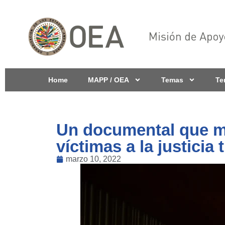
Home
MAPP / OEA
Temas
Te
Un documental que m
víctimas a la justicia
marzo 10, 2022