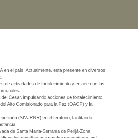
EA en el país. Actualmente, está presente en diversos
z.
és de actividades de fortalecimiento y enlace con las
comunales.
del Cesar, impulsando acciones de fortalecimiento
a del Alto Comisionado para la Paz (OACP) y la
etición (SIVJRNR) en el territorio, facilitando
nstancia.
vada de Santa Marta-Serranía de Perijá-Zona
idir en los desafíos que puedan presentarse, así