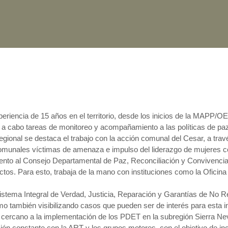
eriencia de 15 años en el territorio, desde los inicios de la MAPP/O
ar a cabo tareas de monitoreo y acompañamiento a las políticas de pa
gional se destaca el trabajo con la acción comunal del Cesar, a trav
comunales víctimas de amenaza e impulso del liderazgo de mujeres 
nto al Consejo Departamental de Paz, Reconciliación y Convivencia 
ctos. Para esto, trabaja de la mano con instituciones como la Oficin
Sistema Integral de Verdad, Justicia, Reparación y Garantías de No Rep
omo también visibilizando casos que pueden ser de interés para esta i
 cercano a la implementación de los PDET en la subregión Sierra Ne
ón constante con la ART y los grupos motores, con el objetivo de inc