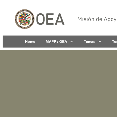
Home
MAPP / OEA
Temas
Te