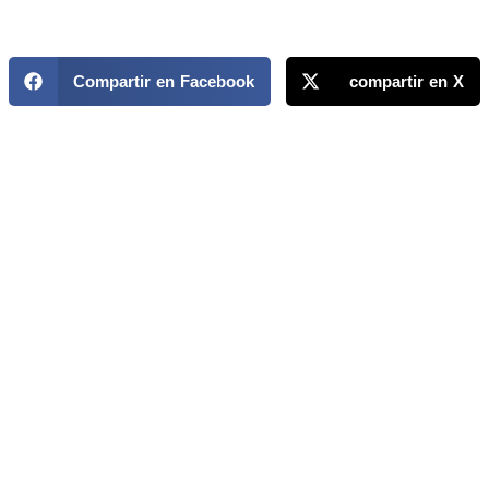
Compartir en Facebook
compartir en X
MAPP / OEA
Acerca de MAPP / OEA
Equipo de trabajo
OEA
Fondo Canasta
Ofertas laborales
Temas
Territorios
Informes y publicaciones
Centro de prensa
Oficinas regionales
FONDO CANASTA