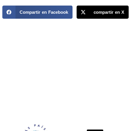
Compartir en Facebook
compartir en X
MAPP / OEA
Acerca de MAPP / OEA
Equipo de trabajo
OEA
Fondo Canasta
Ofertas laborales
Temas
Territorios
Informes y publicaciones
Centro de prensa
Oficinas regionales
FONDO CANASTA