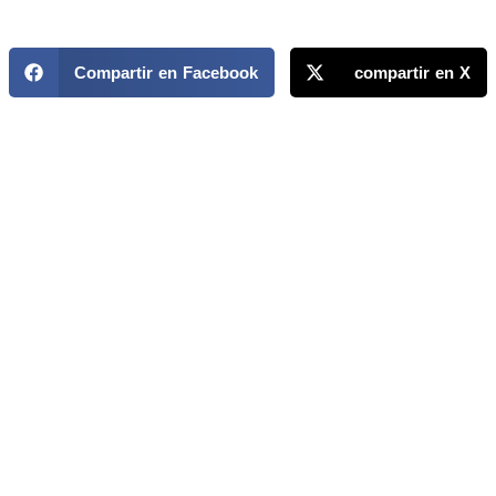
Compartir en Facebook
compartir en X
MAPP / OEA
Acerca de MAPP / OEA
Equipo de trabajo
OEA
Fondo Canasta
Ofertas laborales
Temas
Territorios
Informes y publicaciones
Centro de prensa
Oficinas regionales
FONDO CANASTA