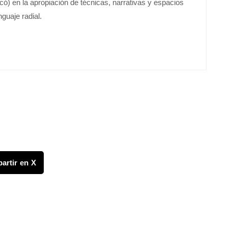
ocó) en la apropiación de técnicas, narrativas y espacios
guaje radial.
artir en X
FONDO CANASTA