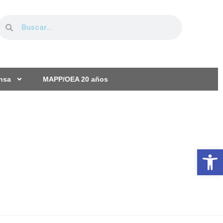
ensa
MAPP/OEA 20 años
Ab