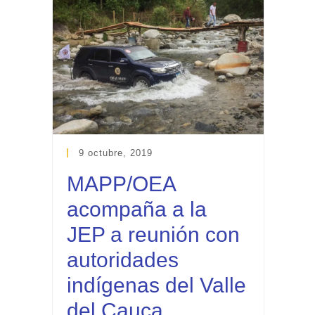
9 octubre, 2019
MAPP/OEA
acompaña a la
JEP a reunión con
autoridades
indígenas del Valle
del Cauca