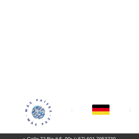
MAPP / OEA
Acerca de MAPP / OEA
Equipo de trabajo
OEA
Fondo Canasta
Ofertas laborales
Temas
Territorios
Informes y publicaciones
Centro de prensa
Oficinas regionales
FONDO CANASTA