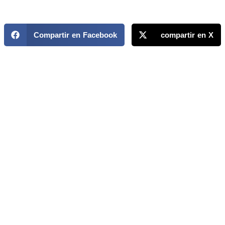
Compartir en Facebook
compartir en X
MAPP / OEA
Acerca de MAPP / OEA
Equipo de trabajo
OEA
Fondo Canasta
Ofertas laborales
Temas
Territorios
Informes y publicaciones
Centro de prensa
Oficinas regionales
FONDO CANASTA