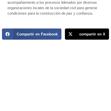
acompañamiento a los procesos liderados por diversas
organizaciones locales de la sociedad civil para generar
condiciones para la construcción de paz y confianza.
Compartir en Facebook
compartir en X
MAPP / OEA
Acerca de MAPP / OEA
Equipo de trabajo
OEA
Fondo Canasta
Ofertas laborales
Temas
Territorios
Informes y publicaciones