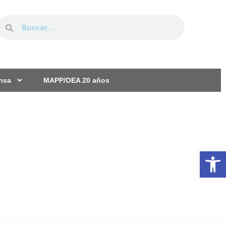
ensa
MAPP/OEA 20 años
Ab