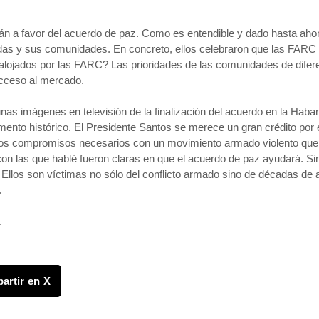
án a favor del acuerdo de paz. Como es entendible y dado hasta ahor
vidas y sus comunidades. En concreto, ellos celebraron que las FARC
lojados por las FARC? Las prioridades de las comunidades de difer
 acceso al mercado.
s imágenes en televisión de la finalización del acuerdo en la Habana
to histórico. El Presidente Santos se merece un gran crédito por e
los compromisos necesarios con un movimiento armado violento que ha 
con las que hablé fueron claras en que el acuerdo de paz ayudará. Si
llos son víctimas no sólo del conflicto armado sino de décadas de au
.
.
artir en X