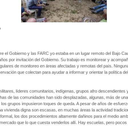
o
entre el Gobierno y las FARC yo estaba en un lugar remoto del Bajo C
os por invitación del Gobierno. Su trabajo es monitorear y acompañar
gulares de monitoreo en áreas afectadas y remotas del país. Ningun
rvación que colectan para ayudar a informar y orientar la política de
 militares, líderes comunitarios, indígenas, grupos afro descendientes
chas de las comunidades han sido desplazadas, algunas, más de una 
 los grupos impusieron toques de queda. A pesar de años de esfuer
na vivienda digna son escasas, en muchas áreas la actividad tradicion
ormal, los dos procedimientos altamente dañinos para el medio ambie
 mercado que lo que cuesta venderlos allí. Hay escuelas, pero pocos