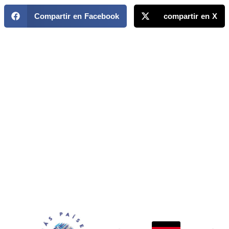
Compartir en Facebook
compartir en X
MAPP / OEA
Acerca de MAPP / OEA
Equipo de trabajo
OEA
Fondo Canasta
Ofertas laborales
Temas
Territorios
Informes y publicaciones
Centro de prensa
Oficinas regionales
FONDO CANASTA