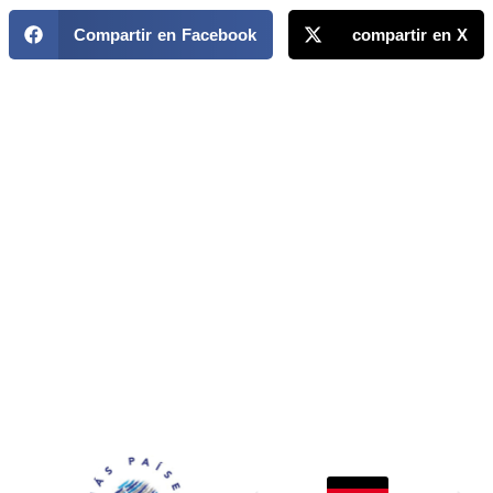
Compartir en Facebook
compartir en X
MAPP / OEA
Acerca de MAPP / OEA
Equipo de trabajo
OEA
Fondo Canasta
Ofertas laborales
Temas
Territorios
Informes y publicaciones
Centro de prensa
Oficinas regionales
FONDO CANASTA