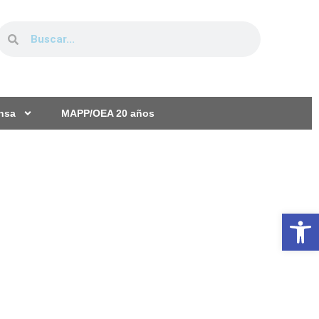
ensa
MAPP/OEA 20 años
Ab