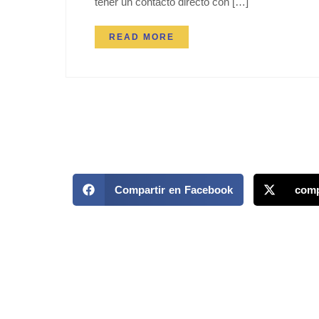
tener un contacto directo con […]
READ MORE
Compartir en Facebook
comp
MAPP / OEA
Acerca de MAPP / OEA
Temas
Equipo de trabajo
Territori
OEA