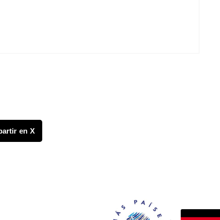
artir en X
FONDO CANASTA
os