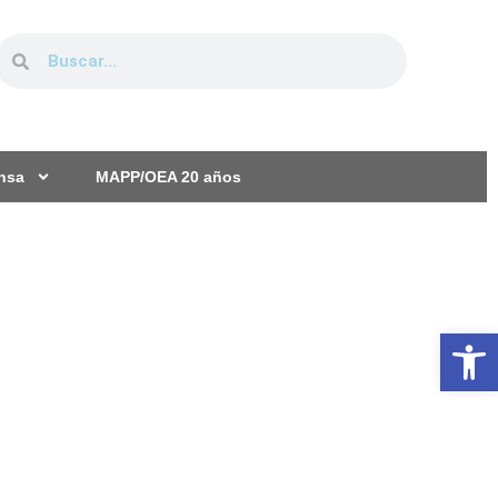
ensa
MAPP/OEA 20 años
Ab