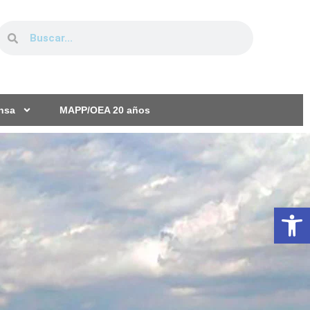
ensa
MAPP/OEA 20 años
Ab