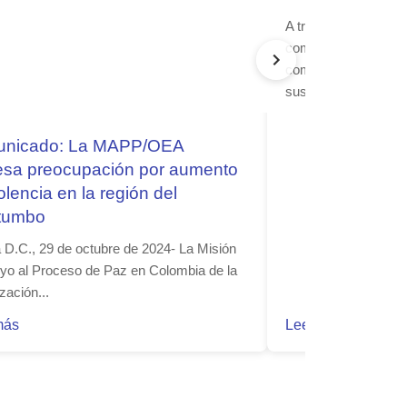
A través de cinco ca
comunitarias, los li
comunidades de esta
sus capacidades...
nicado: La MAPP/OEA
esa preocupación por aumento
olencia en la región del
tumbo
 D.C., 29 de octubre de 2024- La Misión
yo al Proceso de Paz en Colombia de la
zación...
más
Leer más