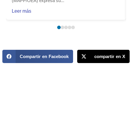
(MAPP/OEA) expresa su...
Leer más
Compartir en Facebook
compartir en X
MAPP / OEA
Acerca de MAPP / OEA
Equipo de trabajo
OEA
Fondo Canasta
Ofertas laborales
Temas