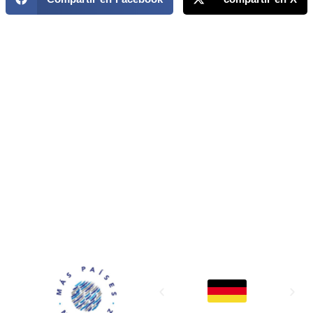
MAPP / OEA
Acerca de MAPP / OEA
Equipo de trabajo
OEA
Fondo Canasta
Ofertas laborales
Temas
Territorios
Informes y publicaciones
Centro de prensa
Oficinas regionales
FONDO CANASTA