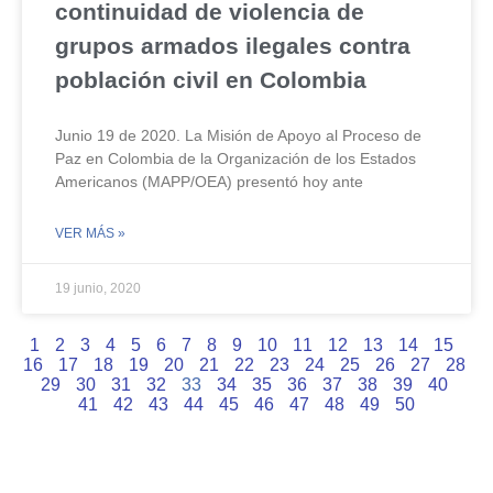
continuidad de violencia de
grupos armados ilegales contra
población civil en Colombia
Junio 19 de 2020. La Misión de Apoyo al Proceso de
Paz en Colombia de la Organización de los Estados
Americanos (MAPP/OEA) presentó hoy ante
VER MÁS »
19 junio, 2020
1
2
3
4
5
6
7
8
9
10
11
12
13
14
15
16
17
18
19
20
21
22
23
24
25
26
27
28
29
30
31
32
33
34
35
36
37
38
39
40
41
42
43
44
45
46
47
48
49
50