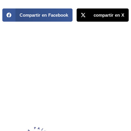
Compartir en Facebook
compartir en X
MAPP / OEA
Acerca de MAPP / OEA
Equipo de trabajo
OEA
Fondo Canasta
Ofertas laborales
Temas
Territorios
Informes y publicaciones
Centro de prensa
Oficinas regionales
FONDO CANASTA