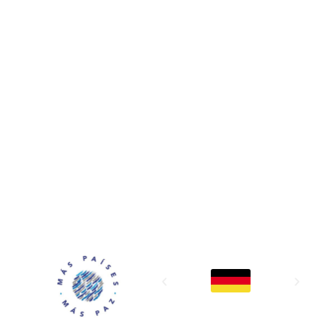
MAPP / OEA
Acerca de MAPP / OEA
Equipo de trabajo
OEA
Fondo Canasta
Ofertas laborales
Temas
Territorios
Informes y publicaciones
Centro de prensa
Oficinas regionales
FONDO CANASTA