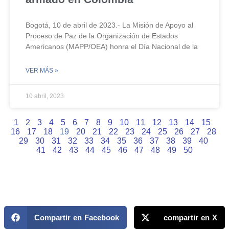
Bogotá, 10 de abril de 2023.- La Misión de Apoyo al
Proceso de Paz de la Organización de Estados
Americanos (MAPP/OEA) honra el Día Nacional de la
VER MÁS »
10 abril, 2023
1
2
3
4
5
6
7
8
9
10
11
12
13
14
15
16
17
18
19
20
21
22
23
24
25
26
27
28
29
30
31
32
33
34
35
36
37
38
39
40
41
42
43
44
45
46
47
48
49
50
Compartir en Facebook
compartir en X