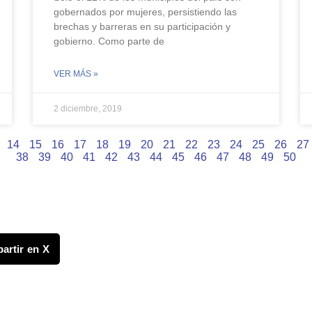
gobernados por mujeres, persistiendo las
brechas y barreras en su participación y
gobierno. Como parte de
VER MÁS »
2 diciembre, 2019
14
15
16
17
18
19
20
21
22
23
24
25
26
27
38
39
40
41
42
43
44
45
46
47
48
49
50
artir en X