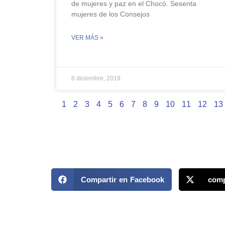
de mujeres y paz en el Chocó. Sesenta
mujeres de los Consejos
VER MÁS »
6 diciembre, 2019
1
2
3
4
5
6
7
8
9
10
11
12
13
Compartir en Facebook
comp