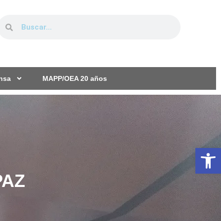
ensa
MAPP/OEA 20 años
Ab
PAZ