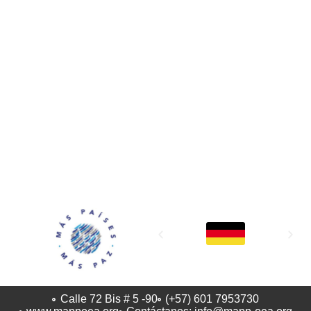
MAPP / OEA
Acerca de MAPP / OEA
Equipo de trabajo
OEA
Fondo Canasta
Ofertas laborales
Temas
Territorios
Informes y publicaciones
Centro de prensa
Oficinas regionales
FONDO CANASTA
Calle 72 Bis # 5 -90
(+57) 601 7953730