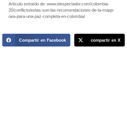
Artículo extraído de: www.elespectador.com/colombia-
20/conflicto/estas-son-las-recomendaciones-de-la-mapp-
oea-para-una-paz-completa-en-colombia/
Compartir en Facebook
compartir en X
MAPP / OEA
Acerca de MAPP / OEA
Equipo de trabajo
OEA
Fondo Canasta
Ofertas laborales
Temas
Territorios
Informes y publicaciones