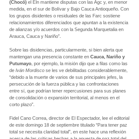
(Chocó)
el Eln mantiene disputas con las Agc y, en menor
medida, en el sur de Bolívar y Bajo Cauca Antioqueño. Con
los grupos disidentes o residuales de las Farc sostiene
relacionamientos diferenciados que apuntan a la existencia
de alianzas y/o acuerdos con la Segunda Marquetalia en
Arauca, Cauca y Nariño”.
Sobre las disidencias, particularmente, si bien alerta que
mantengan una presencia constante en
Cauca, Nariño y
Putumayo
, por ejemplo, la misión dijo que a filas como las
de
Iván Mordisco
se les ve debilitadas considerablemente,
“debido a la muerte de varios de sus principales jefes, la
persecución de la fuerza pública y las confrontaciones
entre sí, que podrían tener repercusiones para sus planes
de consolidación o expansión territorial, al menos en el
corto plazo”.
Fidel Cano Correa, director de El Espectador, lee el editorial
de este domingo 18 de septiembre titulado “Para tener paz
total se necesita claridad total”, en este hace una reflexión
acerca de las críticas hechas a la apuesta de paz total del