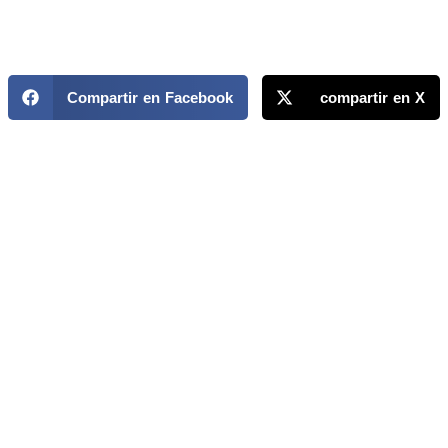
Compartir en Facebook
compartir en X
MAPP / OEA
Acerca de MAPP / OEA
Equipo de trabajo
OEA
Fondo Canasta
Ofertas laborales
Temas
Territorios
Informes y publicaciones
Centro de prensa
Oficinas regionales